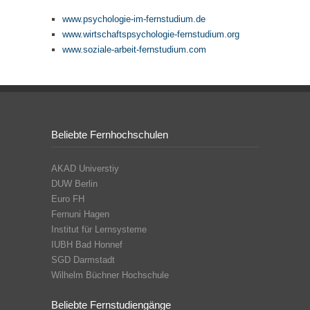
www.psychologie-im-fernstudium.de
www.wirtschaftspsychologie-fernstudium.org
www.soziale-arbeit-fernstudium.com
Beliebte Fernhochschulen
AKAD Universtiy
DUW Berlin
Euro FH
Fernuni Hagen
Institut für Lernsysteme
IUBH Bad Honnef
SGD Darmstadt
Wilhelm Büchner Hochschule
Beliebte Fernstudiengänge